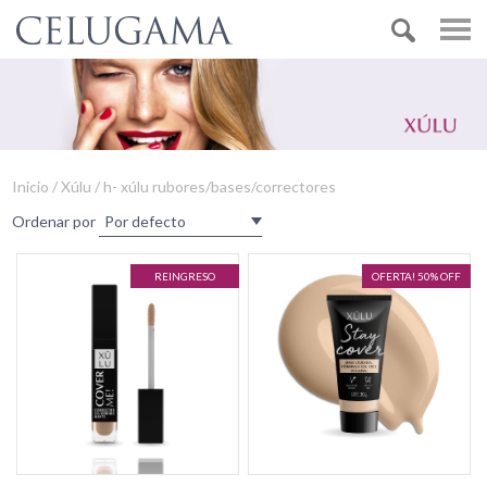
Inicio / Xúlu / h- xúlu rubores/bases/correctores
Ordenar por
REINGRESO
OFERTA! 50% OFF