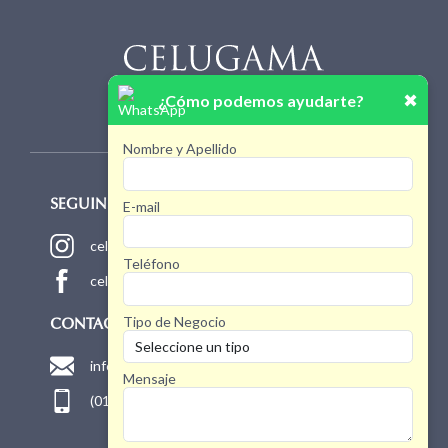
✖
¿Cómo podemos ayudarte?
Nombre y Apellido
E-mail
SEGUINOS!
celugamaoficial
Teléfono
celugamaoficial
Tipo de Negocio
CONTACTO
info@celugama.com.ar
Mensaje
(011) 4768 1775