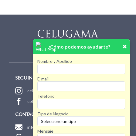
✖
¿Cómo podemos ayudarte?
Nombre y Apellido
E-mail
SEGUINOS!
celugamaoficial
Teléfono
celugamaoficial
Tipo de Negocio
CONTACTO
info@celugama.com.ar
Mensaje