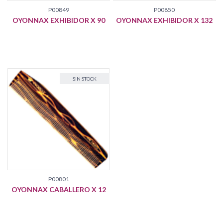
P00849
P00850
OYONNAX EXHIBIDOR X 90
OYONNAX EXHIBIDOR X 132
NOVEDAD
SIN STOCK
P00801
OYONNAX CABALLERO X 12