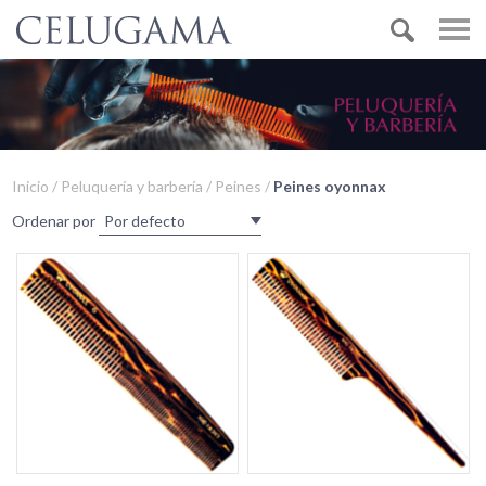
Inicio / Peluquería y barbería / Peines /
Peines oyonnax
Ordenar por