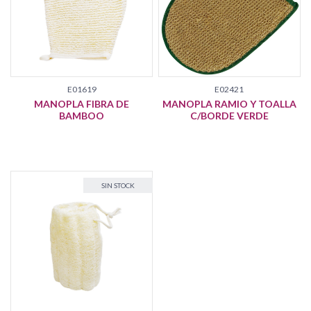
E01619
E02421
MANOPLA FIBRA DE
MANOPLA RAMIO Y TOALLA
BAMBOO
C/BORDE VERDE
NOVEDAD
SIN STOCK