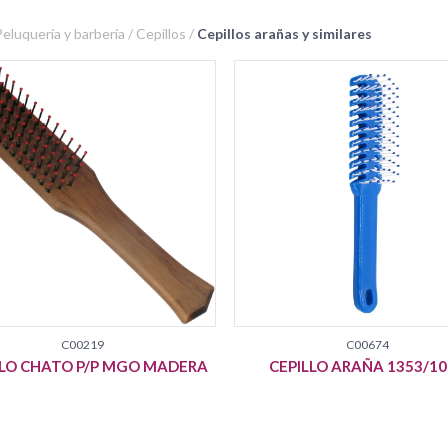
 Peluquería y barbería / Cepillos /
Cepillos arañas y similares
C00219
C00674
LLO CHATO P/P MGO MADERA
CEPILLO ARAÑA 1353/1