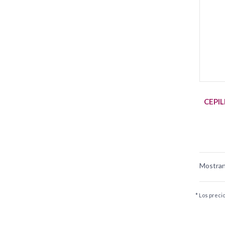
CEPI
Mostran
* Los preci