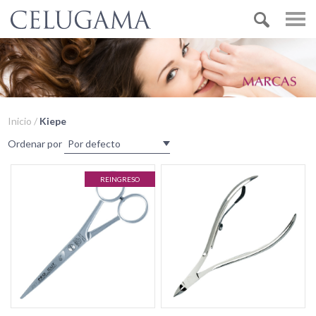
Inicio /
Kiepe
Ordenar por
REINGRESO