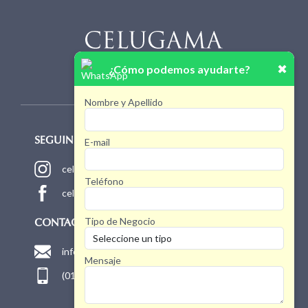
✖
¿Cómo podemos ayudarte?
Nombre y Apellido
E-mail
SEGUINOS!
celugamaoficial
Teléfono
celugamaoficial
Tipo de Negocio
CONTACTO
info@celugama.com.ar
Mensaje
(011) 4768 1775