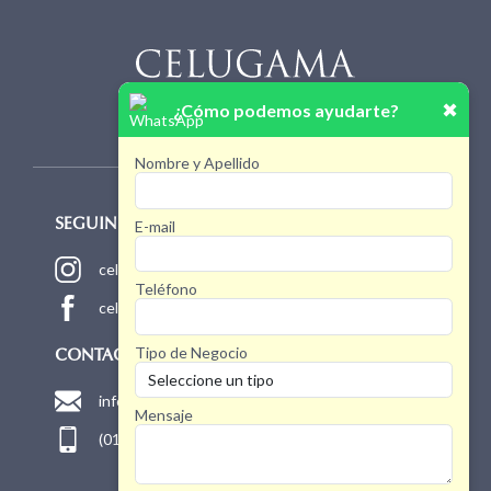
✖
¿Cómo podemos ayudarte?
Nombre y Apellido
E-mail
SEGUINOS!
celugamaoficial
Teléfono
celugamaoficial
Tipo de Negocio
CONTACTO
info@celugama.com.ar
Mensaje
(011) 4768 1775