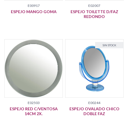
E00917
E02007
ESPEJO MANGO GOMA
ESPEJO TOILETTE D/FAZ
REDONDO
NOVEDAD
SIN STOCK
E02503
E00244
ESPEJO RED C/VENTOSA
ESPEJO OVALADO CHICO
14CM 2X.
DOBLE FAZ