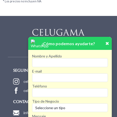
* Los precios no incluyen IVA
✖
¿Cómo podemos ayudarte?
Nombre y Apellido
E-mail
SEGUINOS!
celugamaoficial
Teléfono
celugamaoficial
Tipo de Negocio
CONTACTO
info@celugama.com.ar
Mensaje