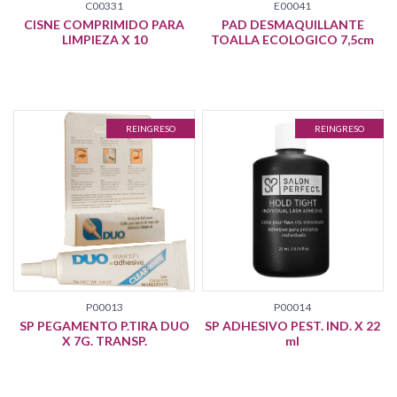
C00331
E00041
CISNE COMPRIMIDO PARA
PAD DESMAQUILLANTE
LIMPIEZA X 10
TOALLA ECOLOGICO 7,5cm
REINGRESO
REINGRESO
P00013
P00014
SP PEGAMENTO P.TIRA DUO
SP ADHESIVO PEST. IND. X 22
X 7G. TRANSP.
ml