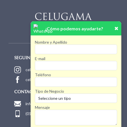
✖
¿Cómo podemos ayudarte?
Nombre y Apellido
E-mail
SEGUINOS!
celugamaoficial
Teléfono
celugamaoficial
Tipo de Negocio
CONTACTO
info@celugama.com.ar
Mensaje
(011) 4768 1775