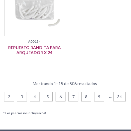
A00134
REPUESTO BANDITA PARA
ARQUEADOR X 24
Mostrando 1–15 de 506 resultados
...
2
3
4
5
6
7
8
9
34
* Los precios no incluyen IVA